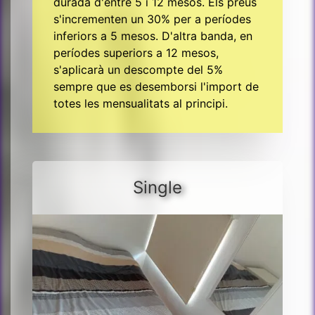
durada d'entre 5 i 12 mesos. Els preus
s'incrementen un 30% per a períodes
inferiors a 5 mesos. D'altra banda, en
períodes superiors a 12 mesos,
s'aplicarà un descompte del 5%
sempre que es desemborsi l'import de
totes les mensualitats al principi.
Single