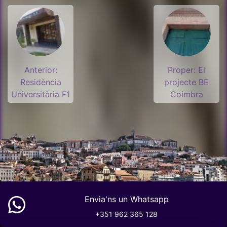
Anterior:
Proper:
El
Residència
projecte BE
Universitària F1
Coimbra
Envia'ns un Whatsapp
+351 962 365 128
Cookies.