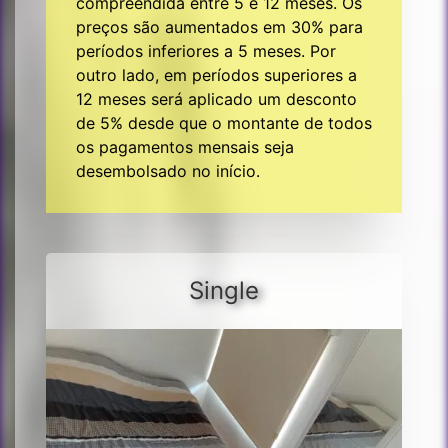
compreendida entre 5 e 12 meses. Os
preços são aumentados em 30% para
períodos inferiores a 5 meses. Por
outro lado, em períodos superiores a
12 meses será aplicado um desconto
de 5% desde que o montante de todos
os pagamentos mensais seja
desembolsado no início.
Single