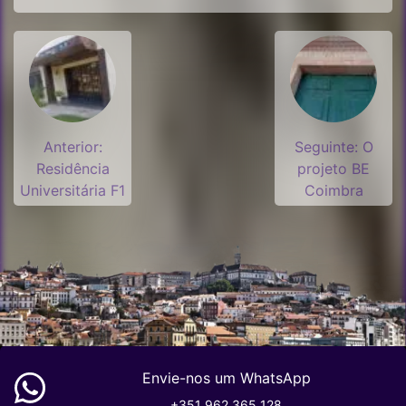
Anterior:
Seguinte:
O
Residência
projeto BE
Universitária F1
Coimbra
Envie-nos um WhatsApp
+351 962 365 128